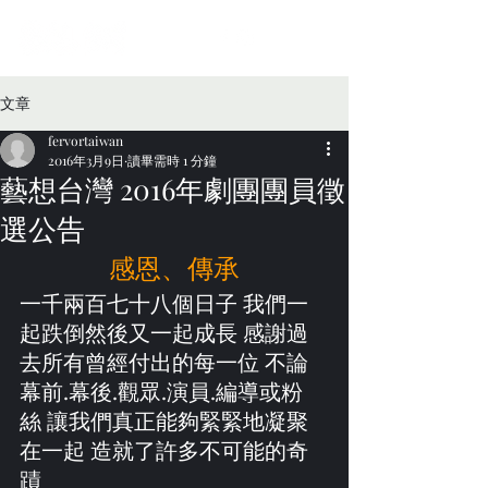
文章
fervortaiwan
2016年3月9日
讀畢需時 1 分鐘
藝想台灣 2016年劇團團員徵
選公告
感恩、傳承
一千兩百七十八個日子 我們一
起跌倒然後又一起成長 感謝過
去所有曾經付出的每一位 不論
幕前.幕後.觀眾.演員.編導或粉
絲 讓我們真正能夠緊緊地凝聚
在一起 造就了許多不可能的奇
蹟