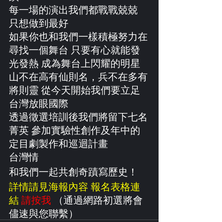
每一場的演出我們都戰戰兢兢 
只想做到最好
如果你也和我們一樣積極努力在
尋找一個舞台 只要有心就能發
光發熱 成為舞台上閃耀的明星
山不在高有仙則名，兵不在多有
將則靈 從今天開始我們要立足
台灣放眼國際
透過徵選培訓後我們將留下七名
菁英 參加實驗性創作及年中的
定目劇製作和巡迴計畫
台灣情
和我們一起共創奇蹟寫歷史！
詳情請見海報內容 報名表格連
結 
請按我
 （通過網路初選將會
儘速與您聯繫）