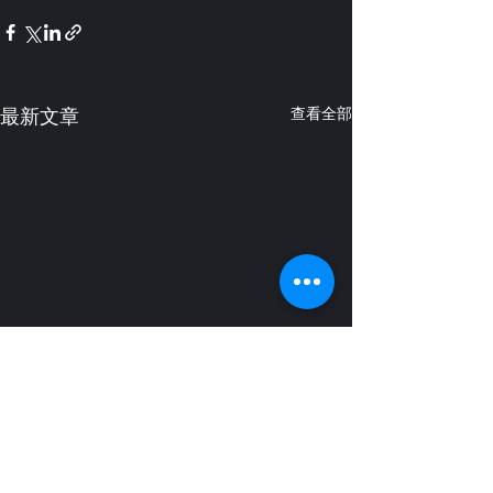
最新文章
查看全部
藝想台灣 幕後花絮
藝想幕後團隊 服裝道具部
門（一）
一路走來 也許我們不是最好